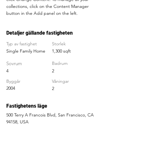
collections, click on the Content Manager 
button in the Add panel on the left.
Detaljer gällande fastigheten
Typ av fastighet
Storlek
Single Family Home
1,300 sqft
Sovrum
Badrum
4
2
Byggår
Våningar
2004
2
Fastighetens läge
500 Terry A Francois Blvd, San Francisco, CA
94158, USA