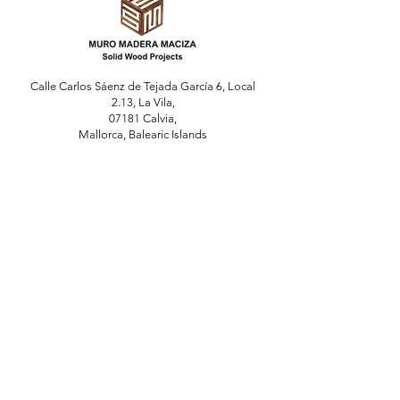
Calle Carlos Sáenz de Tejada García 6, Local
2.13, La Vila,
07181 Calvia,
Mallorca, Balearic Islands
Förfrågnin
gar
För förfrågningar, frågor eller rekommendationer
vänligen ring:
Telefon
+34 6000 45 830
Whatsapp
+34 675 97 21 73
info@treesmbaleares.com