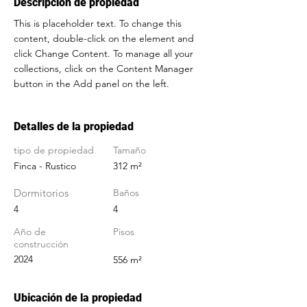
Descripción de propiedad
This is placeholder text. To change this 
content, double-click on the element and 
click Change Content. To manage all your 
collections, click on the Content Manager 
button in the Add panel on the left.
Detalles de la propiedad
tipo de propiedad
Tamaño
Finca - Rustico
312 m²
Dormitorios
Baños
4
4
Año de
Pisos
construcción
2024
556 m²
Ubicación de la propiedad